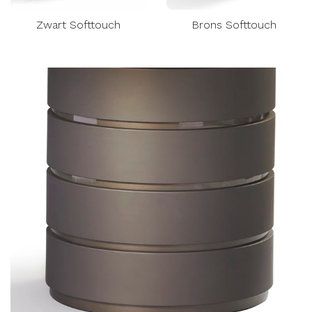
Zwart Softtouch
Brons Softtouch